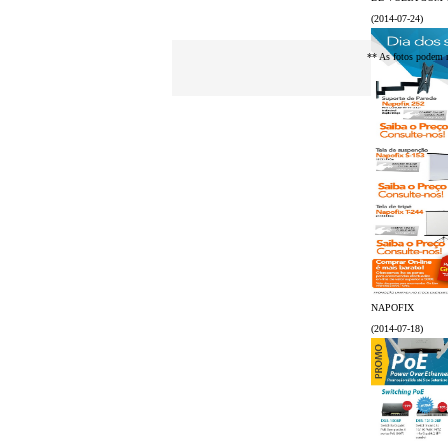
(2014-07-24)
** As fotos podem n
NAPOFIX
(2014-07-18)