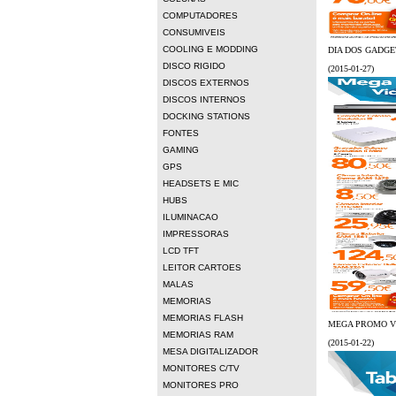
COMPUTADORES
CONSUMIVEIS
COOLING E MODDING
DIA DOS GADGE
DISCO RIGIDO
(2015-01-27)
DISCOS EXTERNOS
DISCOS INTERNOS
DOCKING STATIONS
FONTES
GAMING
GPS
HEADSETS E MIC
HUBS
ILUMINACAO
IMPRESSORAS
LCD TFT
LEITOR CARTOES
MALAS
MEMORIAS
MEMORIAS FLASH
MEGA PROMO V
MEMORIAS RAM
(2015-01-22)
MESA DIGITALIZADOR
MONITORES C/TV
MONITORES PRO