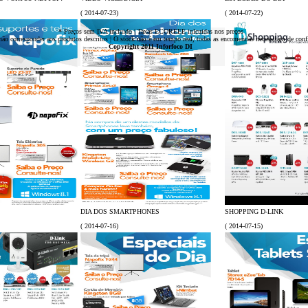
( 2014-07-23)
( 2014-07-22)
* Preços sem IVA incluido | Taxas ECOREEE inlcuidas nos preços
ão corresponder aos produtos descritos | O stock não é em tempo real, todas as encomendas necessitam de con
Copyright 2011 Inforfoco DI
DIA DOS SMARTPHONES
SHOPPING D-LINK
( 2014-07-16)
( 2014-07-15)