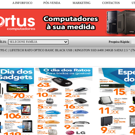
A INFORFOCO
PÓS-VENDA
MARKETING
CONTACTOS
U
ÍLIA:
Pesquisa Rápida:
TO OPTICO BASIC BLACK USB | KINGSTON SSD A400 240GB SATA3 2.5 " (7MM) | LIFETECH CO