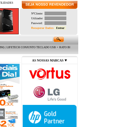
TILIDADES
NºCliente:
Utilizador:
Password:
Recuperar Dados
NJUNTO TECLADO USB + RATO BLACK USB C/ CABO 2MTS | TOOQ CAIXA M.ATX C/ FONTE 500W E
AS NOSSAS MARCAS