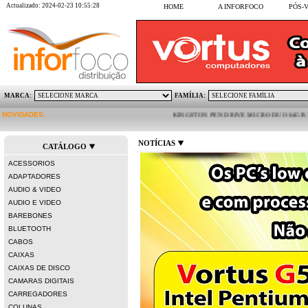
Actualizado: 2024-02-23 10:55:28
HOME
A INFORFOCO
PÓS-
MARCA:
FAMÍLIA:
NOVIDADES:
KINGSTON PEN DRIVE MICRO DUO 64GB 3C USB-
NOTÍCIAS
CATÁLOGO
ACESSORIOS
ADAPTADORES
AUDIO & VIDEO
AUDIO E VIDEO
BAREBONES
BLUETOOTH
CABOS
CAIXAS
CAIXAS DE DISCO
CAMARAS DIGITAIS
CARREGADORES
COLUNAS