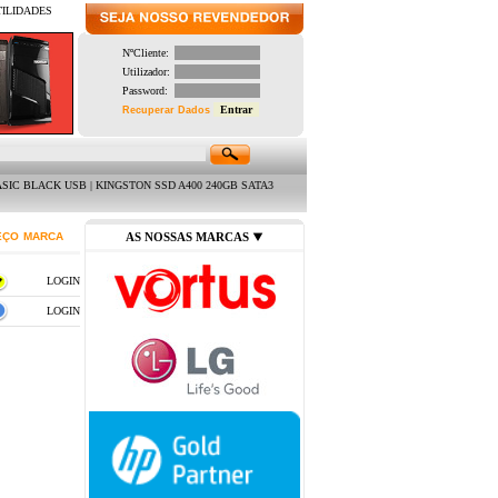
TILIDADES
NºCliente:
Utilizador:
Password:
Recuperar Dados
 USB | KINGSTON SSD A400 240GB SATA3 2.5 " (7MM) | LIFETECH CONJUNTO TECLADO USB +
EÇO
MARCA
AS NOSSAS MARCAS
LOGIN
LOGIN