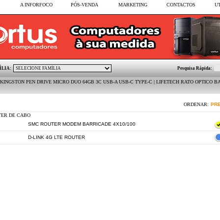
A INFORFOCO
PÓS-VENDA
MARKETING
CONTACTOS
U
ÍLIA:
Pesquisa Rápida:
N PEN DRIVE MICRO DUO 64GB 3C USB-A USB-C TYPE-C | LIFETECH RATO OPTICO BASIC BLACK
ORDENAR:
PR
TER DE CABO
SMC ROUTER MODEM BARRICADE 4X10/100
D-LINK 4G LTE ROUTER