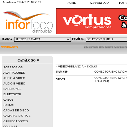
Actualizado: 2024-02-23 10:55:28
HOME
A INFORFOCO
PÓS-
MARCA:
FAMÍLIA:
NOVIDADES:
KINGSTON PEN DRIVE MICRO DUO 64GB
CATÁLOGO
» VIDEOVIGILANCIA
» FICHAS
ACESSORIOS
CONECTOR BNC MACHO
ADAPTADORES
CONECTOR BNC MACHO
AUDIO & VIDEO
174 (FINO)
AUDIO E VIDEO
BAREBONES
BLUETOOTH
CABOS
CAIXAS
CAIXAS DE DISCO
CAMARAS DIGITAIS
CARREGADORES
COLUNAS