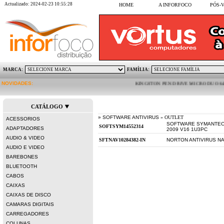
Actualizado: 2024-02-23 10:55:28
HOME
A INFORFOCO
PÓS-
MARCA:
FAMÍLIA:
NOVIDADES:
KINGSTON PEN DRIVE MICRO DUO 64GB 3C 
CATÁLOGO
» SOFTWARE ANTIVIRUS
» OUTLET
ACESSORIOS
SOFTWARE SYMANTEC
ADAPTADORES
2009 V16 1U3PC
AUDIO & VIDEO
NORTON ANTIVIRUS NAV
AUDIO E VIDEO
BAREBONES
BLUETOOTH
CABOS
CAIXAS
CAIXAS DE DISCO
CAMARAS DIGITAIS
CARREGADORES
COLUNAS