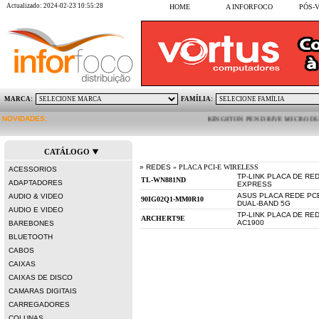
Actualizado: 2024-02-23 10:55:28
HOME
A INFORFOCO
PÓS-
MARCA:
FAMÍLIA:
NOVIDADES:
KINGSTON PEN DRIVE MICRO DUO 64GB 
CATÁLOGO
» REDES
» PLACA PCI-E WIRELESS
ACESSORIOS
TP-LINK PLACA DE RE
ADAPTADORES
EXPRESS
ASUS PLACA REDE PCE
AUDIO & VIDEO
DUAL-BAND 5G
AUDIO E VIDEO
TP-LINK PLACA DE RE
AC1900
BAREBONES
BLUETOOTH
CABOS
CAIXAS
CAIXAS DE DISCO
CAMARAS DIGITAIS
CARREGADORES
COLUNAS