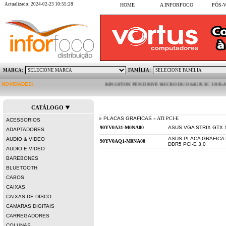
Actualizado: 2024-02-23 10:55:28
HOME
A INFORFOCO
PÓS-
MARCA:
FAMÍLIA:
NOVIDADES:
KINGSTON PEN DRIVE MICRO DUO 64GB 3C USB-A USB-C 
CATÁLOGO
» PLACAS GRAFICAS
» ATI PCI-E
ACESSORIOS
ASUS VGA STRIX GTX 
ADAPTADORES
ASUS PLACA GRAFICA
AUDIO & VIDEO
DDR5 PCI-E 3.0
AUDIO E VIDEO
BAREBONES
BLUETOOTH
CABOS
CAIXAS
CAIXAS DE DISCO
CAMARAS DIGITAIS
CARREGADORES
COLUNAS