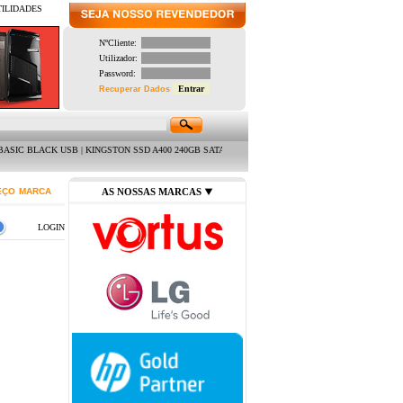
TILIDADES
NºCliente:
Utilizador:
Password:
Recuperar Dados
CK USB | KINGSTON SSD A400 240GB SATA3 2.5 " (7MM) | LIFETECH CONJUNTO TECLADO USB 
EÇO
MARCA
AS NOSSAS MARCAS
LOGIN