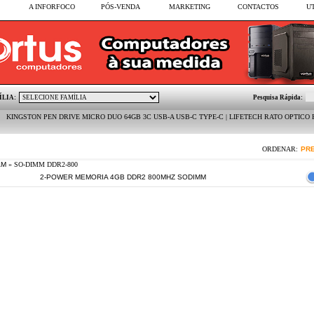
A INFORFOCO
PÓS-VENDA
MARKETING
CONTACTOS
U
ÍLIA:
Pesquisa Rápida:
ON PEN DRIVE MICRO DUO 64GB 3C USB-A USB-C TYPE-C | LIFETECH RATO OPTICO BASIC BLA
ORDENAR:
PR
AM
» SO-DIMM DDR2-800
2-POWER MEMORIA 4GB DDR2 800MHZ SODIMM