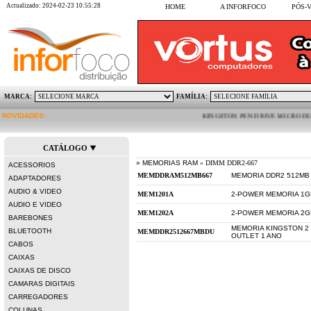
Actualizado: 2024-02-23 10:55:28
HOME
A INFORFOCO
PÓS-
MARCA:
FAMÍLIA:
NOVIDADES:
KINGSTON PEN DRIVE MICRO DUO 64GB 
CATÁLOGO
» MEMORIAS RAM
» DIMM DDR2-667
ACESSORIOS
MEMORIA DDR2 512MB
ADAPTADORES
AUDIO & VIDEO
2-POWER MEMORIA 1G
AUDIO E VIDEO
2-POWER MEMORIA 2G
BAREBONES
MEMORIA KINGSTON 2 
BLUETOOTH
OUTLET 1 ANO
CABOS
CAIXAS
CAIXAS DE DISCO
CAMARAS DIGITAIS
CARREGADORES
COLUNAS