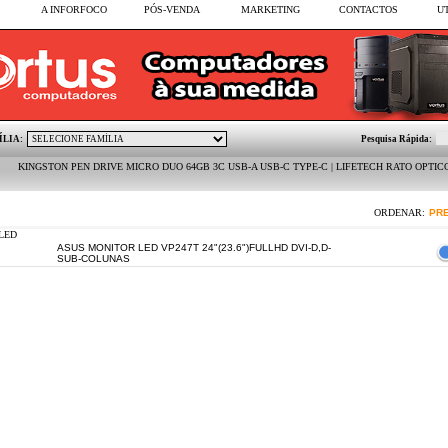
A INFORFOCO
PÓS-VENDA
MARKETING
CONTACTOS
U
ÍLIA:
Pesquisa Rápida:
STON PEN DRIVE MICRO DUO 64GB 3C USB-A USB-C TYPE-C | LIFETECH RATO OPTICO BASIC B
ORDENAR:
PR
 LED
ASUS MONITOR LED VP247T 24"(23.6")FULLHD DVI-D,D-
SUB-COLUNAS