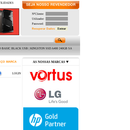
TILIDADES
NºCliente:
Utilizador:
Password:
Recuperar Dados
LACK USB | KINGSTON SSD A400 240GB SATA3 2.5 " (7MM) | LIFETECH CONJUNTO TECLADO US
EÇO
MARCA
AS NOSSAS MARCAS
LOGIN