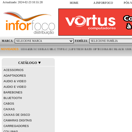
Actualizado: 2024-02-23 10:55:28
HOME
A INFORFOCO
PÓS-
MARCA:
FAMÍLIA:
E MICRO DUO 64GB 3C USB-A USB-C TYPE-C | LIFETECH RATO OPTICO BASIC BLACK USB | KIN
NOVIDADES:
CATÁLOGO
ACESSORIOS
ADAPTADORES
AUDIO & VIDEO
AUDIO E VIDEO
BAREBONES
BLUETOOTH
CABOS
CAIXAS
CAIXAS DE DISCO
CAMARAS DIGITAIS
CARREGADORES
COLUNAS