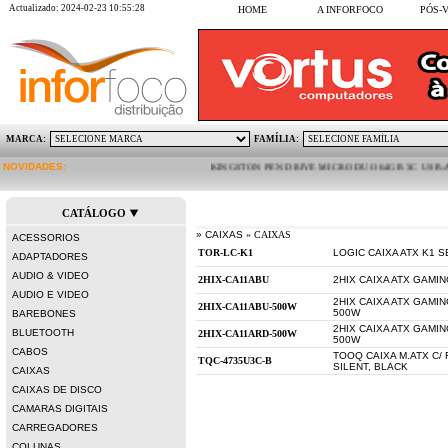
Actualizado: 2024-02-23 10:55:28
HOME
A INFORFOCO
PÓS-
MARCA:
FAMÍLIA:
NOVIDADES:
KINGSTON PEN DRIVE MICRO DUO 64GB 3C USB-A USB-C 
CATÁLOGO
» CAIXAS
» CAIXAS
ACESSORIOS
LOGIC CAIXA ATX K1 
ADAPTADORES
AUDIO & VIDEO
2HIX CAIXA ATX GAMIN
AUDIO E VIDEO
2HIX CAIXA ATX GAMIN
500W
BAREBONES
2HIX CAIXA ATX GAMIN
BLUETOOTH
500W
CABOS
TOOQ CAIXA M.ATX C/
SILENT, BLACK
CAIXAS
CAIXAS DE DISCO
CAMARAS DIGITAIS
CARREGADORES
COLUNAS